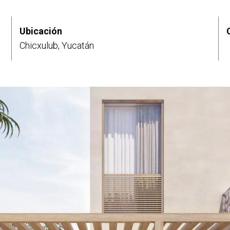
Ubicación
Chicxulub, Yucatán